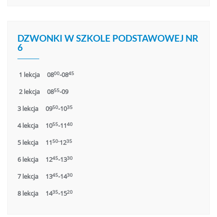
DZWONKI W SZKOLE PODSTAWOWEJ NR
6
00
45
1 lekcja 08
-08
55
2 lekcja 08
-09
50
35
3 lekcja 09
-10
55
40
4 lekcja 10
-11
50-
35
5 lekcja 11
12
45
30
6 lekcja 12
-13
45
30
7 lekcja 13
-14
35
20
8 lekcja 14
-15